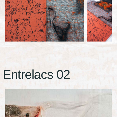
Entrelacs 02