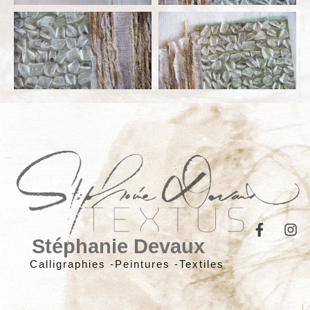
Stéphanie Devaux
Calligraphies -Peintures -Textiles