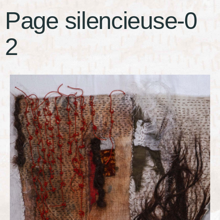
Page silencieuse-0
2