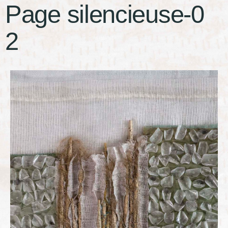
Page silencieuse-0
2